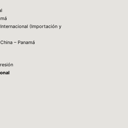
l
amá
Internacional (Importación y
 China – Panamá
resión
ional