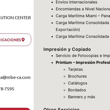
Envíos Internacionales
Encomiendas a Nivel Naciona
Carga Marítima Miami – Pan
LUTION CENTER
Carga Marítima Consolidada 
Exportación)
Carga Marítima Consolidada
DICACIONES
Impresión y Copiado
Servicio de Fotocopias e Imp
Printium – Impresión Profes
Tarjetas
Brochures
ma@mbe-ca.com
Catálogos
78-7595
Bordados
Banners y más
Otros Servicios