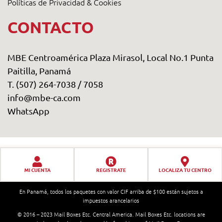
Políticas de Privacidad & Cookies
CONTACTO
MBE Centroamérica Plaza Mirasol, Local No.1 Punta
Paitilla, Panamá
T. (507) 264-7038 /
7058
info@mbe-ca.com
WhatsApp
MI CUENTA
REGISTRATE
LOCALIZA TU CENTRO
En Panamá, todos los paquetes con valor CIF arriba de $100 están sujetos a
impuestos arancelarios
© 2016 – 2023 Mail Boxes Etc. Central America. Mail Boxes Etc. locations are