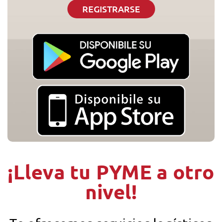
REGISTRARSE
¡Lleva tu PYME a otro
nivel!